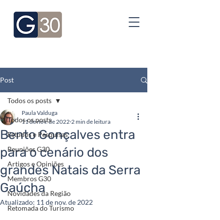
Post
Todos os posts
Paula Valduga
Todos os posts
11 de nov. de 2022
2 min de leitura
Bento Gonçalves entra
Estudos e Pesquisas
para o cenário dos
Reuniões G30
Artigos e Opiniões
grandes Natais da Serra
Membros G30
Gaúcha
Novidades da Região
Atualizado:
11 de nov. de 2022
Retomada do Turismo