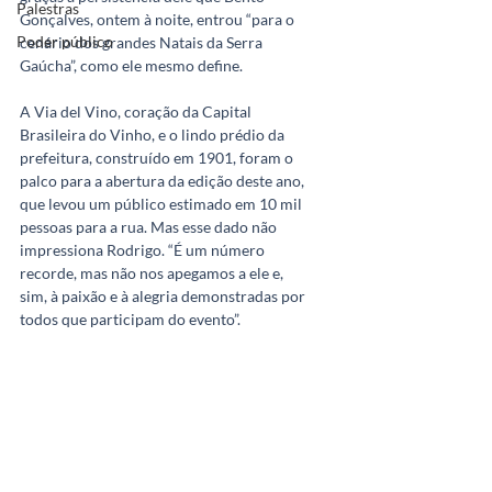
Palestras
Gonçalves, ontem à noite, entrou “para o 
Poder público
cenário dos grandes Natais da Serra 
Gaúcha”, como ele mesmo define.
A Via del Vino, coração da Capital 
Brasileira do Vinho, e o lindo prédio da 
prefeitura, construído em 1901, foram o 
palco para a abertura da edição deste ano, 
que levou um público estimado em 10 mil 
pessoas para a rua. Mas esse dado não 
impressiona Rodrigo. “É um número 
recorde, mas não nos apegamos a ele e, 
sim, à paixão e à alegria demonstradas por 
todos que participam do evento”.