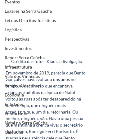
Eventos
Lugares na Serra Gaúcha
Lei dos Distritos Turísticos
Logística
Perspectivas
Investimentos
Report Serra Gaúcha
Crédito das fotos: Kiaora, divulgação
Infraestrutura
Em novembro de 2019, parecia que Bento 
Vale dos Vinhedos
Gonçalves havia voltado uns anos no 
Destinos turísticos
tempo. A decoração que encantava 
crianças e adultos na época de Natal 
Economia
voltou às ruas após ter desaparecido há 
Entidades
tanto tempo, que ninguém mais 
acreditava que, um dia, retornaria. Ou 
Enoturismo
melhor, ninguém, não. Havia uma pessoa 
Natal na Serra Gaúcha
que mantinha a crença viva: o secretário 
de Turismo, Rodrigo Ferri Parisotto. É 
Galópolis
graças à persistência dele que Bento 