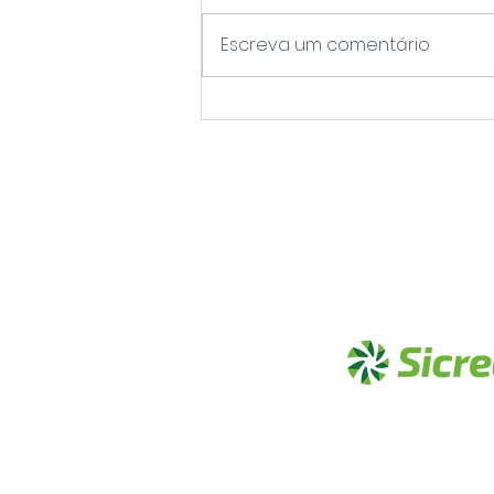
Escreva um comentário
G30 Serra Gaúcha:
Retomada e o Futuro do
Turismo no Rio Grande do
Sul