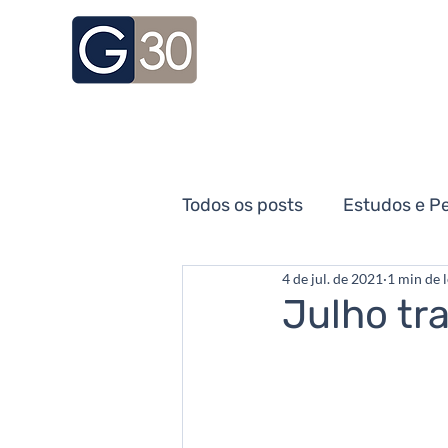
Todos os posts
Estudos e P
4 de jul. de 2021
1 min de l
Novidades da Região
R
Julho tr
Lei dos Distritos Turísticos
Report Serra Gaúcha
I