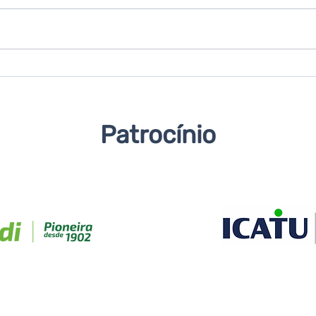
Regiões unidas e muita
Caxi
promoção pautam o
Turi
trabalho da Secretaria
info
Estadual de Turismo
visi
Patrocínio