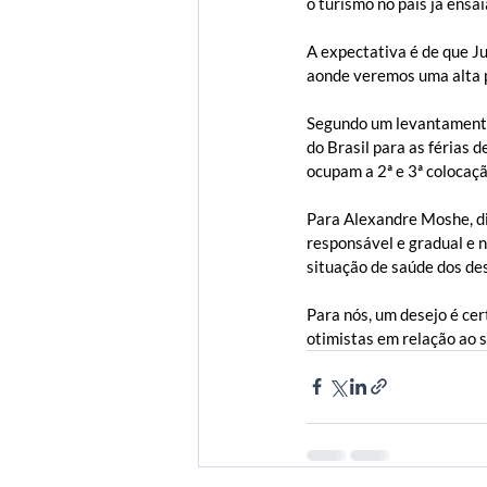
o turismo no país já ensa
A expectativa é de que J
aonde veremos uma alta pr
Segundo um levantamento 
do Brasil para as férias
ocupam a 2ª e 3ª colocaçã
Para Alexandre Moshe, di
responsável e gradual e 
situação de saúde dos des
Para nós, um desejo é cer
otimistas em relação ao s