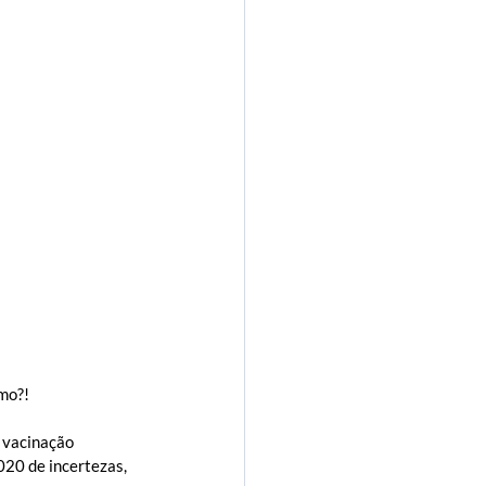
s
Poder público
mo?!
 vacinação 
20 de incertezas, 