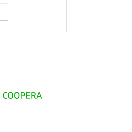
as do Sul lança Credi
smo e campanha com
rmações a moradores e
tantes