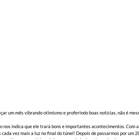
Natal na Serra Gaúcha
Galópolis
Palestra
ar um mês vibrando otimismo e proferindo boas notícias, não é mes
 nos indica que ele trará bons e importantes acontecimentos. Com a
cada vez mais a luz no final do túnel! Depois de passarmos por um 20