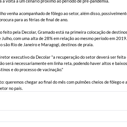
ia a volta a um cenário próximo ao período de pré-pandemia. 
ulho venha acompanhado de fôlego ao setor, além disso, possivelment
ocura para as férias de final de ano.
feito pela Decolar, Gramado está na primeira colocação de destino
 de Julho, com uma alta de 28% em relação ao mesmo período em 2019.
o são Rio de Janeiro e Maragogi, destinos de praia.
retor executivo da Decolar "a recuperação do setor deverá ser feita 
não será necessariamente em linha reta, podendo haver altos e baixo
tinos e do processo de vacinação."
to: queremos chegar ao final do mês com pulmões cheios de fôlego e 
etor no país.