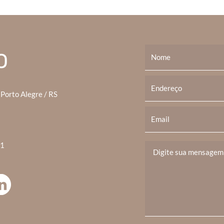
O
 Porto Alegre / RS
41