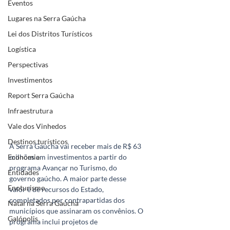
Eventos
Lugares na Serra Gaúcha
Lei dos Distritos Turísticos
Logística
Perspectivas
Investimentos
Report Serra Gaúcha
Infraestrutura
Vale dos Vinhedos
Destinos turísticos
A Serra Gaúcha vai receber mais de R$ 63 
Economia
milhões em investimentos a partir do 
programa Avançar no Turismo, do 
Entidades
governo gaúcho. A maior parte desse 
Enoturismo
valor é de recursos do Estado, 
completados por contrapartidas dos 
Natal na Serra Gaúcha
municípios que assinaram os convênios. O 
Galópolis
programa inclui projetos de 