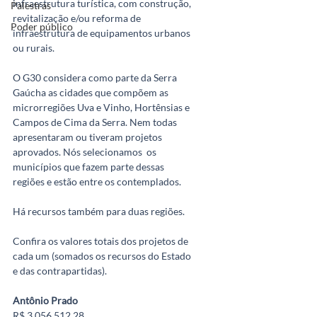
infraestrutura turística, com construção, 
Palestras
revitalização e/ou reforma de 
Poder público
infraestrutura de equipamentos urbanos 
ou rurais.
O G30 considera como parte da Serra 
Gaúcha as cidades que compõem as 
microrregiões Uva e Vinho, Hortênsias e 
Campos de Cima da Serra. Nem todas 
apresentaram ou tiveram projetos 
aprovados. Nós selecionamos  os 
municípios que fazem parte dessas 
regiões e estão entre os contemplados. 
Há recursos também para duas regiões.
Confira os valores totais dos projetos de 
cada um (somados os recursos do Estado 
e das contrapartidas).
Antônio Prado
R$ 3.056.512,28