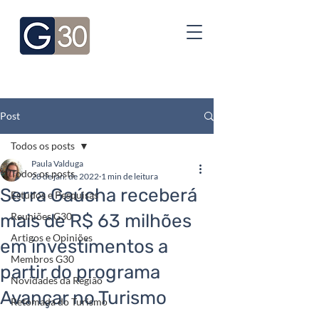
Post
Todos os posts
Paula Valduga
Todos os posts
28 de jan. de 2022
1 min de leitura
Serra Gaúcha receberá
Estudos e Pesquisas
mais de R$ 63 milhões
Reuniões G30
Artigos e Opiniões
em investimentos a
Membros G30
partir do programa
Novidades da Região
Avançar no Turismo
Retomada do Turismo