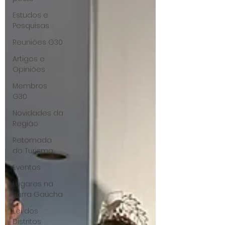
Estudos e
Pesquisas
Reuniões G30
Artigos e
Opiniões
Membros
G30
Novidades da
Região
Retomada
do Turismo
Eventos
Lugares na
Serra Gaúcha
Lei dos
Distritos