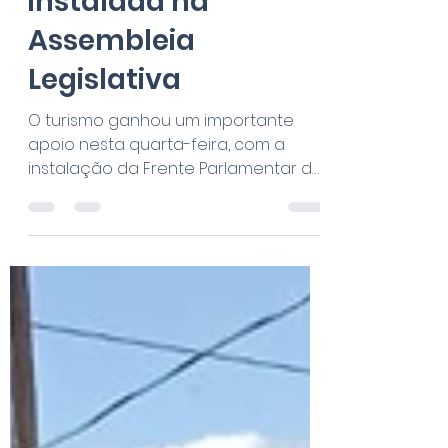
5 de abr. de 2023
2 min de leitura
Frente Parlamentar
do Enoturismo é
instalada na
Assembleia
Legislativa
O turismo ganhou um importante
apoio nesta quarta-feira, com a
instalação da Frente Parlamentar do
Enoturismo, uma iniciativa do
deputado...