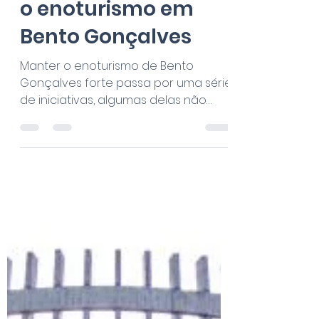
22 de mar. de 2023
2 min de leitura
Subsídio da
prefeitura para o
cultivo de uva em
espaldeira fortalece
o enoturismo em
Bento Gonçalves
Manter o enoturismo de Bento
Gonçalves forte passa por uma série
de iniciativas, algumas delas não
relacionadas diretamente à
experiência...