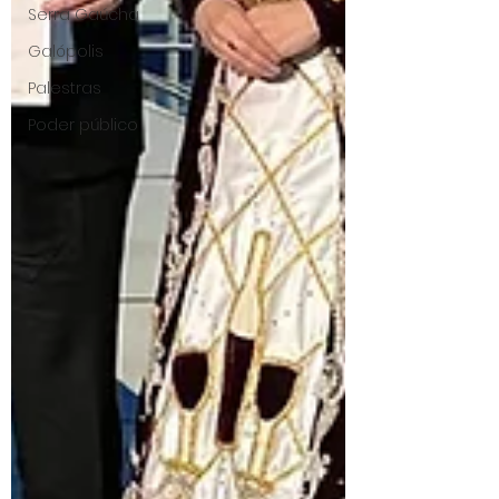
Serra Gaúcha
Galópolis
Palestras
Poder público