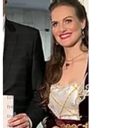
Turísticos
Logística
Perspectivas
Investimentos
Report Serra
Gaúcha
Infraestrutura
Vale dos
Vinhedos
Destinos
turísticos
Economia
Entidades
Enoturismo
Natal na