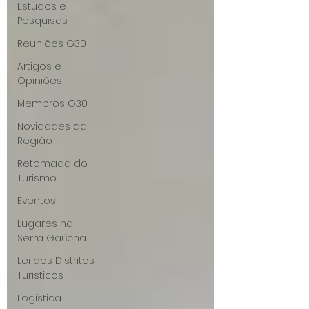
Estudos e
Pesquisas
Reuniões G30
Artigos e
Opiniões
Membros G30
Novidades da
Região
Retomada do
Turismo
Eventos
Lugares na
Serra Gaúcha
Lei dos Distritos
Turísticos
Logística