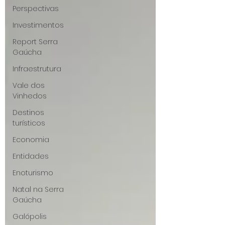
Perspectivas
Investimentos
Report Serra
Gaúcha
Infraestrutura
Vale dos
Vinhedos
Destinos
turísticos
Economia
Entidades
Enoturismo
Natal na Serra
Gaúcha
Galópolis