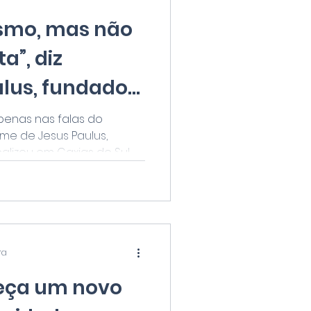
rismo, mas não
ta”, diz
lus, fundador
penas nas falas do
me de Jesus Paulus,
lizou em Caxias do Sul...
ra
eça um novo