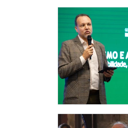
Novidades da Região
R
Lei dos Distritos Turísticos
Report Serra Gaúcha
I
Entidades
Enoturismo