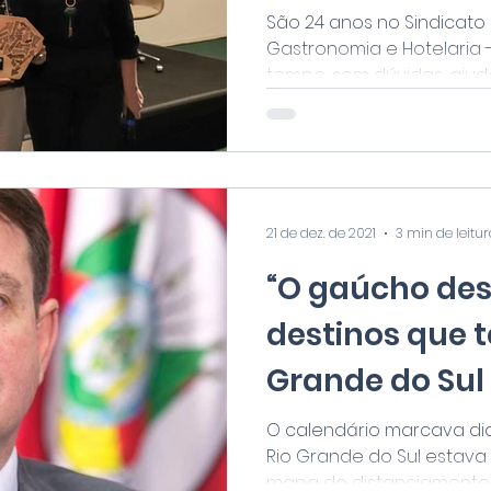
portas aberta
São 24 anos no Sindicato
Gastronomia e Hotelaria -
tempo, sem dúvidas, ajuda 
21 de dez. de 2021
3 min de leitu
“O gaúcho de
destinos que 
Grande do Sul
as viagens int
O calendário marcava dia
Rio Grande do Sul estava
mapa do distanciamento 