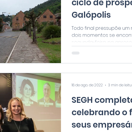
ciclo de pros
Galópolis
Todo final pressupõe um
dois momentos se encont
segunda-feira, na aprese
Plano...
18 de ago. de 2022
3 min de leit
SEGH complet
celebrando o 
seus empresár