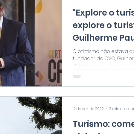
“Explore o tu
explore o turis
Guilherme Pau
da CVC
O otimismo não estava a
fundador da CVC, Guilher
durante a palestra que rea
12 de dez. de 2022
3 min de leitu
Turismo: com