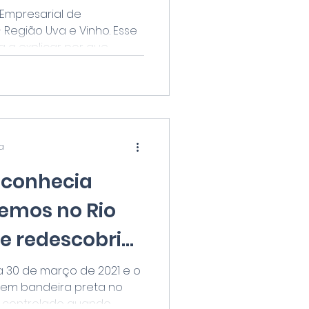
s
 Empresarial de
 Região Uva e Vinho. Esse
a explicar por que,...
ra
sconhecia
temos no Rio
 e redescobriu
ernas"
 30 de março de 2021 e o
 em bandeira preta no
controlado quando...