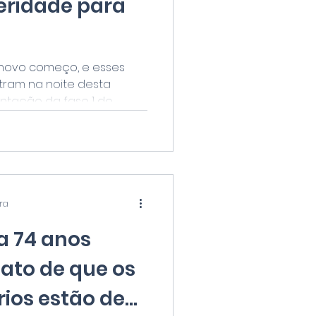
peridade para
 novo começo, e esses
ram na noite desta
ntação da fase 1 do
ura
a 74 anos
fato de que os
ios estão de